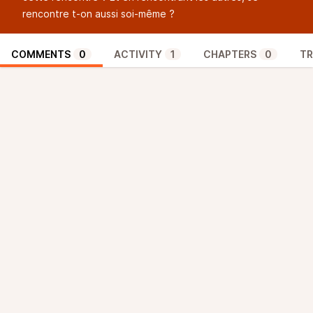
rencontre t-on aussi soi-même ?
COMMENTS
0
ACTIVITY
1
CHAPTERS
0
TR