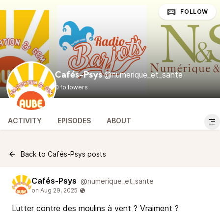
FOLLOW
@numerique_et_sante
Cafés-Psys
0 followers
ACTIVITY
EPISODES
ABOUT
Back to Cafés-Psys posts
Cafés-Psys
@numerique_et_sante
Lutter contre des moulins à vent ? Vraiment ?