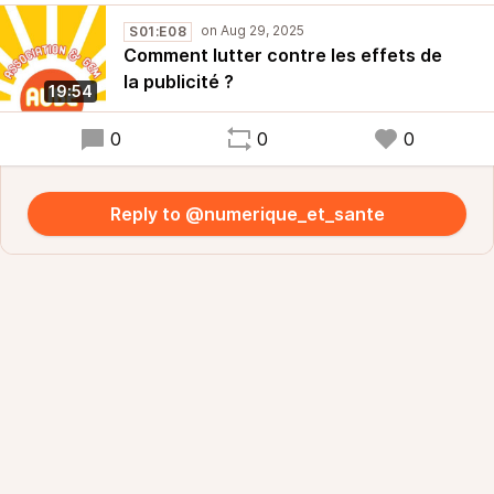
S01:E08
Comment lutter contre les effets de
la publicité ?
19:54
0
0
0
Reply to @numerique_et_sante