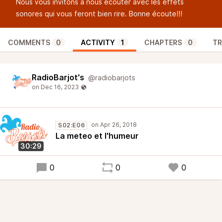
Nous vous invitons à nous écouter avec les effets
sonores qui vous feront bien rire. Bonne écoute!!!
COMMENTS
0
ACTIVITY
1
CHAPTERS
0
TR
RadioBarjot's
@radiobarjots
S02:E06
La meteo et l'humeur
30:29
0
0
0