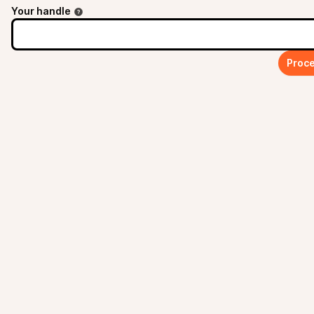
Your handle
Proce