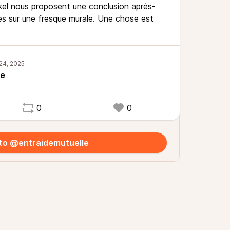
ckel nous proposent une conclusion après-
ses sur une fresque murale. Une chose est
le
0
0
 to @entraidemutuelle