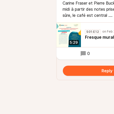
Carine Fraser et Pierre Bu
midi à partir des notes pri
sûre, le café est central ….
S01:E12
Fresque mura
5:29
0
Reply