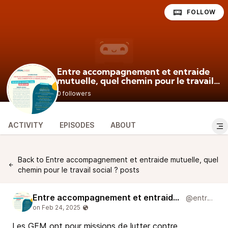
FOLLOW
Entre accompagnement et entraide
mutuelle, quel chemin pour le travail
@entraidemutuelle
social ?
0 followers
ACTIVITY
EPISODES
ABOUT
Back to Entre accompagnement et entraide mutuelle, quel
chemin pour le travail social ? posts
Entre accompagnement et entraide mutuelle, quel chemin pour le travail social ?
@entraidemutuelle
Les GEM ont pour missions de lutter contre